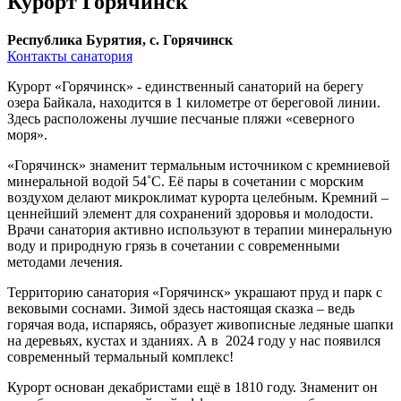
Курорт Горячинск
Республика Бурятия, с. Горячинск
Контакты санатория
Курорт «Горячинск» - единственный санаторий на берегу
озера Байкала, находится в 1 километре от береговой линии.
Здесь расположены лучшие песчаные пляжи «северного
моря».
«Горячинск» знаменит термальным источником с кремниевой
минеральной водой 54˚С. Её пары в сочетании с морским
воздухом делают микроклимат курорта целебным. Кремний –
ценнейший элемент для сохранений здоровья и молодости.
Врачи санатория активно используют в терапии минеральную
воду и природную грязь в сочетании с современными
методами лечения.
Территорию санатория «Горячинск» украшают пруд и парк с
вековыми соснами. Зимой здесь настоящая сказка – ведь
горячая вода, испаряясь, образует живописные ледяные шапки
на деревьях, кустах и зданиях. А в 2024 году у нас появился
современный термальный комплекс!
Курорт основан декабристами ещё в 1810 году. Знаменит он